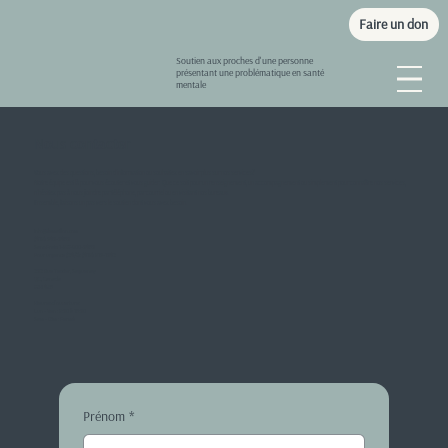
Faire un don
Soutien aux proches d'une personne
présentant une problématique en santé
mentale
Nous contacter
Vous avez des questions, besoin d'information ou souhaitez en savoir plus sur nos services?
Notre équipe est là pour vous écouter et vous guider. Que ce soit pour un renseignement, un accompagnement ou simplement pour connaître nos services,
n'hésitez pas à nous joindre par téléphone, par courriel ou en visitant nos bureaux.
Ensemble, faisons un pas vers le soutien dont vous avez besoin.
info@lemaillon.com
(418) 543-3463
Sans Frais: 1-877-900-3463
Pour urgence (24/7): (418) 815-1342
232 Rue Tessier, Saguenay
QC, Canada
G7H 4Z6
Heures d’ouverture:
Lun - Ven : 8:30 à 16:30
Sam - Dim : Fermé
Prénom
*