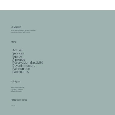
Le Maillon
Soutien aux proches d'une personne présentant
une problématique en santé mentale
Menu
Accueil
Services
Équipe
À propos
Réservation d'activité
Devenir membre
Faire un don
Partenaires
Politiques
Politique de confidentialité
Conditions d'utilisation
Utilisation des cookies
Réseaux sociaux
Facebook