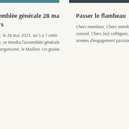
emblée générale 28 mai
Passer le flambeau
rs
Chers membres, Chers memb
conseil, Chers (es) collègues
, le 28 mai 2023, un 5 à 7 cette
années d’engagement passio
, se tiendra l’assemblée générale de
du Maillon, il est...
 organisme, le Maillon. Un gouter
ervi, mais...