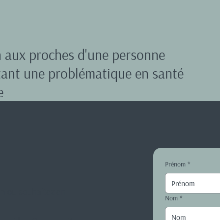
n aux proches d'une personne
tant une problématique en santé
e
Prénom
*
on ou souhaitez en
Nom
*