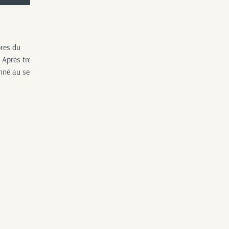
res du
, Après trente
nné au sein