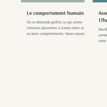
Le comportement humain
Ass
17h
On se demande parfois ce qui anime
certaines personnes à travers leurs actes
Mardi
ou leurs comportements. Nous voyons de
année
plus en plus de...
votre
sera s