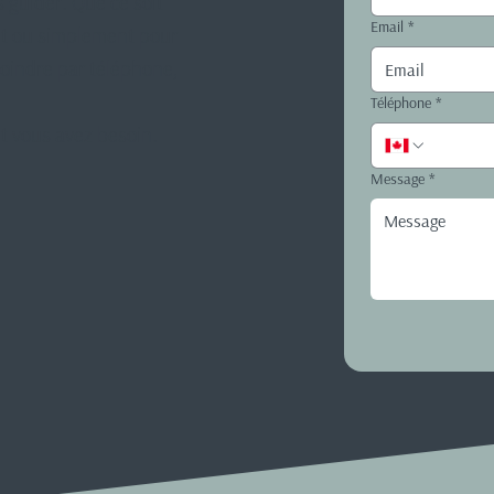
 guider. Que ce soit
Email
*
t ou simplement pour
joindre par téléphone,
Téléphone
*
t vous avez besoin.
Message
*