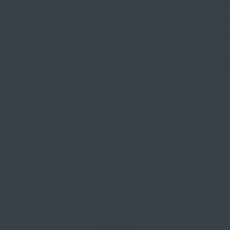
Notre équipe est là pour vous écouter et vous
pour un renseignement, un accompagnemen
connaître nos services, n'hésitez pas à nous 
par courriel ou en visitant nos bureaux.
Ensemble, faisons un pas vers le soutien don
info@lemaillon.com
(418) 543-3463
Sans Frais: 1-877-900-3463
Pour urgence (24/7): (418) 815-1342
232 Rue Tessier, Saguenay
QC, Canada
G7H 4Z6
Heures d’ouverture: